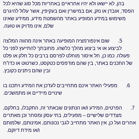
בהן, לא יישאו ולא יהיו אחראיים באחריות מכל סוג שהיא לכל
הפסד, אובדן או נזק, אם במישרין ואם בעקיפין, אשר עלול להיגרם
משימוש במידע המופיע באתר מהשמטת מידע, ממידע שאינו
שלם, אינו מדויק או טועה
.
5.
שום אינפורמציה המופיעה באתר אינה מהווה המלצה
לביצוע או אי ביצוע מהלך כלשהו. מחובתך להתייעץ לפני כל
פעולה. כמו כן, חל איסור מוחלט לפרסם ברבים כל חלק או פלט
של התכנים באתר, בין שהם מודפסים כטקסט, כשרטוט או כדו”ח
ובין שהם ניתנים כקובץ
.
6.
מפעילי האתר אינם מתחייבים לעדכן את המידע ויתכנו בו
שינויים מיידיים או מתמשכים
.
7.
הפרטים, המידע ו/או הנתונים שבאתר זה, התקבלו, בחלקם,
מצדדים שלישיים – מפעילים, בתי עסק ומסחר וכן מאתרים
אחרים ועל כן, אין האתר מתחייב לגבי נכונותם, אמינותם, שלמותם
ו/או מידת דיוקם
.