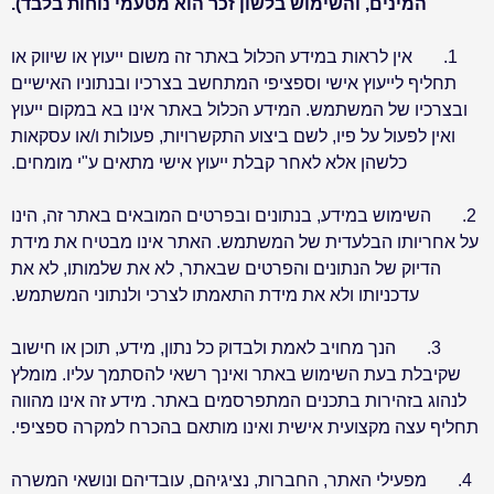
המינים, והשימוש בלשון זכר הוא מטעמי נוחות בלבד)
.
1.
אין לראות במידע הכלול באתר זה משום ייעוץ או שיווק או
תחליף לייעוץ אישי וספציפי המתחשב בצרכיו ובנתוניו האישיים
ובצרכיו של המשתמש. המידע הכלול באתר אינו בא במקום ייעוץ
ואין לפעול על פיו, לשם ביצוע התקשרויות, פעולות ו/או עסקאות
כלשהן אלא לאחר קבלת ייעוץ אישי מתאים ע"י מומחים
.
2.
השימוש במידע, בנתונים ובפרטים המובאים באתר זה, הינו
על אחריותו הבלעדית של המשתמש. האתר אינו מבטיח את מידת
הדיוק של הנתונים והפרטים שבאתר, לא את שלמותו, לא את
עדכניותו ולא את מידת התאמתו לצרכי ולנתוני המשתמש
.
3.
הנך מחויב לאמת ולבדוק כל נתון, מידע, תוכן או חישוב
שקיבלת בעת השימוש באתר ואינך רשאי להסתמך עליו. מומלץ
לנהוג בזהירות בתכנים המתפרסמים באתר. מידע זה אינו מהווה
תחליף עצה מקצועית אישית ואינו מותאם בהכרח למקרה ספציפי
.
4.
מפעילי האתר, החברות, נציגיהם, עובדיהם ונושאי המשרה