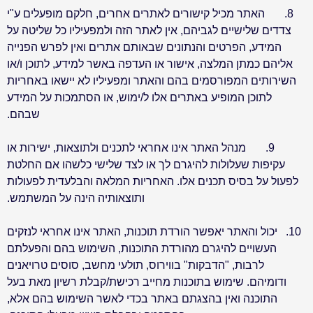
8.
האתר מכיל קישורים לאתרים אחרים, חלקם מופעלים ע"י
צדדים שלישיים לגביהם, אין לאתר הזה ולמפעיליו כל שליטה על
המידע, הפרטים והנתונים שבאותם אתרים ואין לפרש הפנייה
אליהם כמתן המלצה, אישור או העדפה באשר למידע, לתוכן ו/או
השירותים המפורסמים בהם והאתר ומפעיליו לא יישאו באחריות
לתוכן המופיע באתרים אלו ל/ימוש, או הסתמכות על המידע
שבהם
.
9.
מנהל האתר אינו אחראי לתכנים ולתוצאות, ישירות או
עקיפות שעלולות להיגרם לך או לצד שלישי כלשהו אם החלטת
לפעול על בסיס תכנים אלו. האחריות המלאה והבלעדית לפעולות
ותוצאותיה הינה על המשתמש
.
10.
יכול והאתר יאפשר הורדת תוכנות, האתר אינו אחראי לנזקים
העשויים להיגרם מהורדת התוכנות, השימוש בהם והפעלתם
לרבות, "הדבקות" בווירוס, תולעי מחשב, סוסים טרויאנים
ודומיהם. שימוש בתוכנות מחייב רכישת/קבלת רשיון מאת בעל
התוכנה ואין בהצגתם באתר בכדי לאשר השימוש בהם אלא,