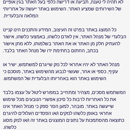
לא תהיה לי טענה, תביעה או דרישה כלפי בעל האתר בגין אופיים
של השירותים שמציע האתר. השימוש באתר ייעשה על אחריותי
המלאה והבלעדית
.
כל המוצג באתר בפרט זה העיצוב, המידע והתכנים הינו קניינו
הבלעדי של מנהל האתר, אין לאדם כלשהו, באמצעי כלשהו, אישור
להעתיק חלק מן האתר או את האתר בשלמותו, ללא מתן אישור
בכתב, החתום בחתימת ידו של מנהל האתר בלבד
.
מנהל האתר לא יהיו אחראי לכל נזק שייגרם למשתמש, ישיר או
עקיף, כספי או אחר, שעשוי לנבוע מהשימוש באתר, מוסכם כי
השימוש באתר הוא באחריותו הבלעדית של המשתמש
.
המשתמש מסכים, מצהיר ומתחייב במפורש ליטול על עצמו בלבד
את כל האחריות לרבות כל סיכון אפשרי הנובעים מכל שימוש
שייעשה באתר. מובהר, למען הסר ספק כי מנהל האתר אינו
אחראי באופן כלשהו לנזקים ו/או הפסדים העלולים להיגרם
כתוצאה מהסתמכות על נתונים המוצגים באתר זה ו/או לנזק מסוג
כלשהו
.