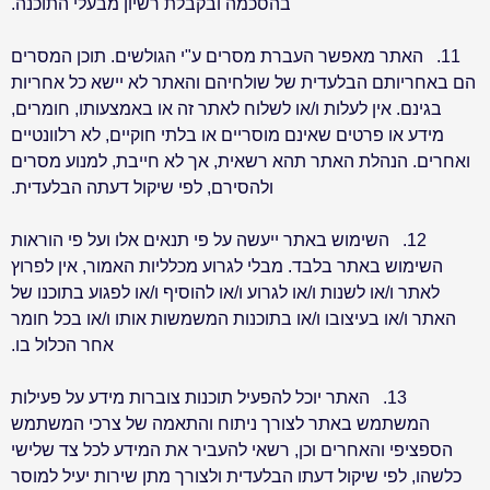
בהסכמה ובקבלת רשיון מבעלי התוכנה
.
11.
האתר מאפשר העברת מסרים ע"י הגולשים. תוכן המסרים
הם באחריותם הבלעדית של שולחיהם והאתר לא יישא כל אחריות
בגינם. אין לעלות ו/או לשלוח לאתר זה או באמצעותו, חומרים,
מידע או פרטים שאינם מוסריים או בלתי חוקיים, לא רלוונטיים
ואחרים. הנהלת האתר תהא רשאית, אך לא חייבת, למנוע מסרים
ולהסירם, לפי שיקול דעתה הבלעדית
.
12.
השימוש באתר ייעשה על פי תנאים אלו ועל פי הוראות
השימוש באתר בלבד. מבלי לגרוע מכלליות האמור, אין לפרוץ
לאתר ו/או לשנות ו/או לגרוע ו/או להוסיף ו/או לפגוע בתוכנו של
האתר ו/או בעיצובו ו/או בתוכנות המשמשות אותו ו/או בכל חומר
אחר הכלול בו
.
13.
האתר יוכל להפעיל תוכנות צוברות מידע על פעילות
המשתמש באתר לצורך ניתוח והתאמה של צרכי המשתמש
הספציפי והאחרים וכן, רשאי להעביר את המידע לכל צד שלישי
כלשהו, לפי שיקול דעתו הבלעדית ולצורך מתן שירות יעיל למוסר